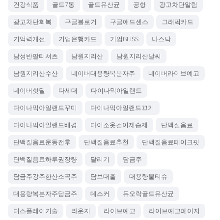
건강식품
골드7통
골드유산균
공항
광고차단알림
광고차단회복
구글블로거
구글애드센스
그래픽카드
기억력개선
기업은행카드
기업BLISS
나스닥
남성반팔티셔츠
남원지리산
남원지리산날씨
남원지리산수산
네이버대용량복분자주
네이버라이브예고
네이버핫딜
다세대
다이나믹아일랜드
다이나믹아일랜드꾸미
다이나믹아일랜드끄기
다이나믹아일랜드배경
다이소옷걸이제습제
단백질음료
단백질음료운동전후
단백질음료추천
단백질음료테이크핏
단백질음료하루권장량
달리기
담금주
담금주강주한산소곡주
담보대출
대용량물티슈
대용량복분자주담금주
데스커
듀오락골드유산균
디스플레이기술
라운지
라이브예고
라이브예고페이지