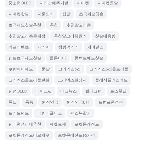
중소형OLED
지리산메뚜기쌀
지마켓
지마켓쿤달
지마켓핫딜
지문인식
집값
초극세모칫솔
초극세모칫솔추천
추천
추천알고리즘
추천알고리즘문제점
추천알고리즘원리
칫솔대용량
카프리팬츠
캐리어
캠핑먹거리
케이던스
켄트초극세모칫솔
콜롬비아
콤팩트헤드칫솔
쿠팡아이패드
쿤달
크리넥스3겹
크리넥스3겹울트라클
크리넥스울트라클린화
크리넥스화장지
클래식플러스카드
탠덤OLED
테이크핏
테크뉴스
텔레그램
토스핫딜
톡딜
통증
퇴직연금
퇴직연금ETF
트럼프행정부
트리트먼트
티빙디플비교
팩스복합기
팬티형생리대추천
페넬로페
포켓몬레전드
포켓몬레전드아르세우
포켓몬레전드za가격