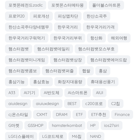
포켓몬레전드zadlc
포켓몬스터메타몽
폴더블스마트폰
프로9120
피로개선
피싱앱차단
한산소곡주
한산소곡주다양네멤무
한우국거리
한우국거리가격
한우국거리구워먹기
한우국거리부위
항산화
해외여행
햄스터컴뱃
햄스터컴뱃데일리
햄스터컴뱃모스부호
햄스터컴뱃미니게임
햄스터컴뱃상장
햄스터컴뱃에어드랍
햄스터컴뱃콤보
햄스터컴뱃퍼즐
햅쌀
홍삼
홍삼기능
홍삼효능
화장지대용량
휴대용선풍기
A33
AI기기
AI반도체
AI스마트폰
AIUI
aiuidesign
aiuiuxdesign
BEST
c200프로
C2칩
cj온스타일
CXMT
DRAM
ETF
ETF추천
Finance
G마켓
GSSHOP
hamsterkombat
HP
ios27siri
LG디스플레이
LG코드제로
M6칩
NAND