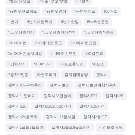
?앺솢 湲덉쑖
?ㅻ쭏?몄뒪?좎뼱
1++한우
1++한우선물세트
1++한우안심
1++한우채끝
100매입
11번가
11번가체험특가
11번가핫딜
15w무선충전
15w무선충전기
15w무선충전기추천
15w무선충전속도
2in1에어컨
2in1에어컨1등급
2in1에어컨단점
2in1에어컨설치비용
2in1에어컨추천
350일분외
3겹화장지
500ml2개
50프로출연진
5G모뎀
7통350일분
가변조리개
감자칩대용량
갤럭시
갤럭시15w무선충전
갤럭시보안
갤럭시보안위험자동차
갤럭시보안패치
갤럭시보안폴더
갤럭시S24
갤럭시s26
갤럭시S26
갤럭시s26256gb가격
갤럭시s26가격
갤럭시s26울트라
갤럭시s26출시일
갤럭시z폴드7
갤럭시z폴드8울트라
갤럭시z폴드8울트라기
건강보조식품