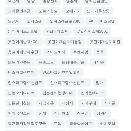
역전세
염증
염증완화
영양제
영화관람할인
영화할인쿠폰
오늘의핫딜
오메가3
오메가홍삼등
오픈AI
오피스젯
오피스젯프로9010
온디바이스모델
온디바이스ai모델
옷걸이제습제
옷걸이제습제200g
옷걸이제습제400g
옷걸이제습제대용량
옷걸이제습제리필
옷걸이제습제추천
외아임비타
우벤자임
운동
울트라vs폴드
유출코드
은행대출상품
이지숨
인스타그램추천
인스타그램추천알고리
인스타그램추천친구
인스타그램추천친구보
임대
입는오버나이트
입는팬티형생리대
입막음테이프
잇몸관리칫솔
자급제폰
작성자
저가구매
저가폰
저자극선크림
전세
전신효소
정관장
정원삼
종근당건강몰락토핏골
주택
중국향아이폰
中메모리