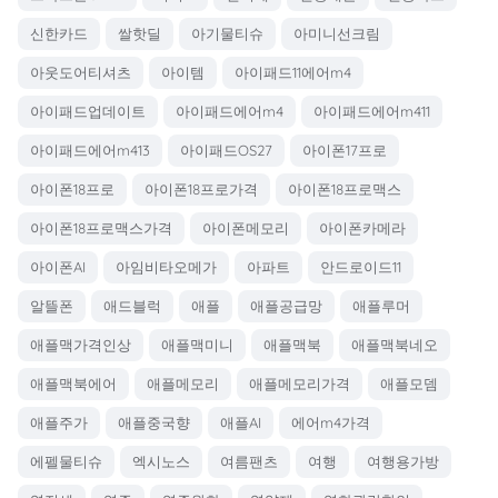
신한카드
쌀핫딜
아기물티슈
아미니선크림
아웃도어티셔츠
아이템
아이패드11에어m4
아이패드업데이트
아이패드에어m4
아이패드에어m411
아이패드에어m413
아이패드OS27
아이폰17프로
아이폰18프로
아이폰18프로가격
아이폰18프로맥스
아이폰18프로맥스가격
아이폰메모리
아이폰카메라
아이폰AI
아임비타오메가
아파트
안드로이드11
알뜰폰
애드블럭
애플
애플공급망
애플루머
애플맥가격인상
애플맥미니
애플맥북
애플맥북네오
애플맥북에어
애플메모리
애플메모리가격
애플모뎀
애플주가
애플중국향
애플AI
에어m4가격
에펠물티슈
엑시노스
여름팬츠
여행
여행용가방