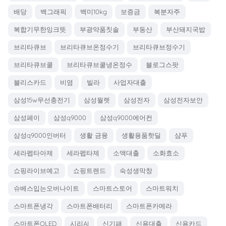
배당
백그래픽
백미10kg
보증금
복분자주
복합기무한잉크뜻
부광약품칫솔
부동산
부산돼지국밥
브리타큐브
브리타큐브온정수기
브리타큐브정수기
브리타큐브쿨
브리타큐브쿨냉온정수
블로그스팟
블리스카드
비염
빌라
사업자대출
삼성15w무선충전기
삼성월렛
삼성전자
삼성전자보안
삼성페이
삼성q9000
삼성q9000에어컨
삼성q9000인버터
생활 금융
생활용품핫딜
샴푸
세라펩타아제
세라펩타제
소액대출
소화효소
쇼핑라이브예고
쇼핑트렌드
숙성생막창
슈베스입는오버나이트
스마트스토어
스마트워치
스마트폰냉각
스마트폰배터리
스마트폰카메라
스마트폰OLED
시리AI
신기패
신용대출
신용카드