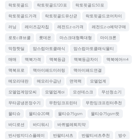
락토핏골드
락토핏골드120포
락토핏골드50포
락토핏골드가격
락토핏골드유산균
락토핏골드코어차이
러닝
레이즈감자칩
레전드z-a가격
레전드z-a예약구매
로토c큐브쿨
롯데온
마스크대형특대형
마이크론
막창핫딜
맘스럽아토클래식
맘스럽아토클래식물티
매매
맥북가격
맥북등급
맥북등급차이
맥북에어m4
맥북프로
맥아이패드미러링
맥아이패드연결
메모리대란
메모리수급난
면역력
모델업계
모델업계양모씨
모델업계ai
모션데스크
무선청소기
무타공냉온정수기
무한잉크프린터
무한잉크프린터추천
물티슈
물티슈20팩
물티슈75gsm
물티슈75gsm뜻
바디로션
바디워시
바퀴벌레퇴치약
반사방지디스플레이
반팔티셔츠
반팔티셔츠추천
방수