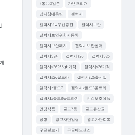
7통350일분
가변조리개
감자칩대용량
갤럭시
갤럭시15w무선충전
갤럭시보안
인
갤럭시보안위험자동차
갤럭시보안패치
갤럭시보안폴더
갤럭시S24
갤럭시s26
갤럭시S26
르게
갤럭시s26256gb가격
갤럭시s26가격
갤럭시s26울트라
갤럭시s26출시일
갤럭시z폴드7
갤럭시z폴드8울트라
갤럭시z폴드8울트라기
건강보조식품
건강식품
골드7통
골드유산균
공항
광고차단알림
광고차단회복
구글블로거
구글애드센스