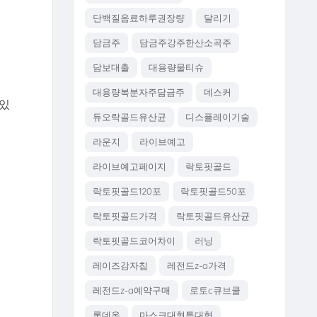
단백질음료하루권장량
달리기
담금주
담금주강주한산소곡주
담보대출
대용량물티슈
대용량복분자주담금주
데스커
 있
듀오락골드유산균
디스플레이기술
라운지
라이브예고
라이브예고페이지
락토핏골드
락토핏골드120포
락토핏골드50포
락토핏골드가격
락토핏골드유산균
락토핏골드코어차이
러닝
레이즈감자칩
레전드z-a가격
레전드z-a예약구매
로토c큐브쿨
롯데온
마스크대형특대형