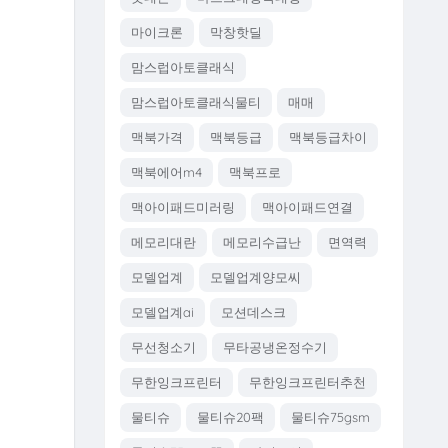
마이크론
막창핫딜
맘스럽아토클래식
맘스럽아토클래식물티
매매
맥북가격
맥북등급
맥북등급차이
맥북에어m4
맥북프로
맥아이패드미러링
맥아이패드연결
메모리대란
메모리수급난
면역력
모델업계
모델업계양모씨
모델업계ai
모션데스크
무선청소기
무타공냉온정수기
무한잉크프린터
무한잉크프린터추천
물티슈
물티슈20팩
물티슈75gsm