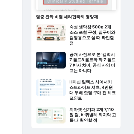
염증 완화 비염 세라펩타제 영양제
숙성 생막창 500g 2개
소스 포함 구성, 집구이와
캠핑용으로 살 때 확인할
점
공개 사진으로 본 ‘갤럭시
Z 폴드8 울트라’와 Z 폴드
7 반사 차이, 공식 사양 비
교는 아니다
H패션 릴렉스 시어서커
스트라이프 셔츠, 4만원
대 무배 핫딜 구매 전 체크
포인트
지마켓 신기패 2개 7,110
원 딜, 바퀴벌레 퇴치약 고
를 때 확인할 점