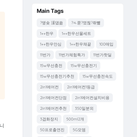
Main Tags
?앺솢 湲덉쑖
?ㅻ쭏?몄뒪?좎뼱
1++한우
1++한우선물세트
1++한우안심
1++한우채끝
100매입
11번가
11번가체험특가
11번가핫딜
15w무선충전
15w무선충전기
15w무선충전기추천
15w무선충전속도
2in1에어컨
2in1에어컨1등급
2in1에어컨단점
2in1에어컨설치비용
2in1에어컨추천
350일분외
3겹화장지
500ml2개
습니
50프로출연진
5G모뎀