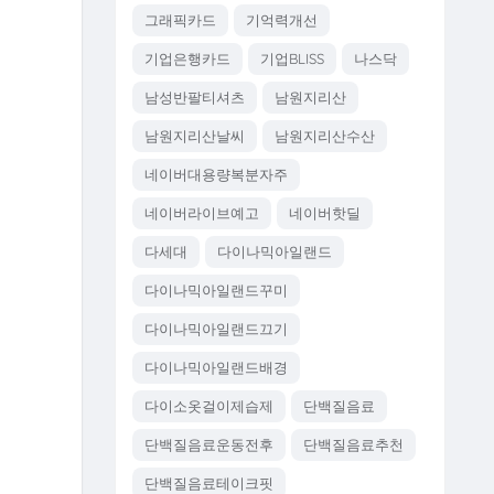
그래픽카드
기억력개선
기업은행카드
기업BLISS
나스닥
남성반팔티셔츠
남원지리산
남원지리산날씨
남원지리산수산
네이버대용량복분자주
네이버라이브예고
네이버핫딜
다세대
다이나믹아일랜드
다이나믹아일랜드꾸미
다이나믹아일랜드끄기
다이나믹아일랜드배경
다이소옷걸이제습제
단백질음료
단백질음료운동전후
단백질음료추천
단백질음료테이크핏