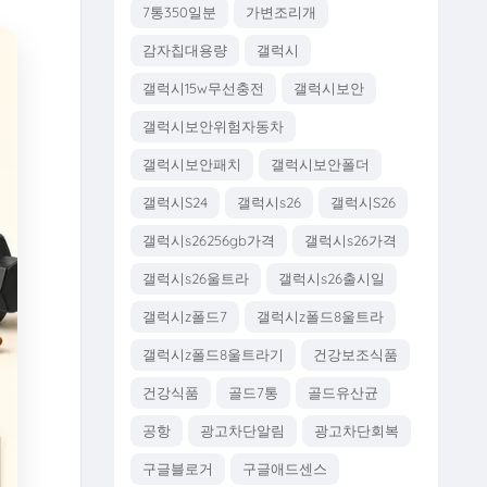
7통350일분
가변조리개
감자칩대용량
갤럭시
갤럭시15w무선충전
갤럭시보안
갤럭시보안위험자동차
갤럭시보안패치
갤럭시보안폴더
갤럭시S24
갤럭시s26
갤럭시S26
갤럭시s26256gb가격
갤럭시s26가격
갤럭시s26울트라
갤럭시s26출시일
갤럭시z폴드7
갤럭시z폴드8울트라
갤럭시z폴드8울트라기
건강보조식품
건강식품
골드7통
골드유산균
공항
광고차단알림
광고차단회복
구글블로거
구글애드센스