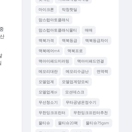
마이크론
막창핫딜
맘스럽아토클래식
 중
맘스럽아토클래식물티
매매
계산
맥북가격
맥북등급
맥북등급차이
맥북에어m4
맥북프로
않
맥아이패드미러링
맥아이패드연결
일
메모리대란
메모리수급난
면역력
모델업계
모델업계양모씨
모델업계ai
모션데스크
무선청소기
무타공냉온정수기
무한잉크프린터
무한잉크프린터추천
물티슈
물티슈20팩
물티슈75gsm