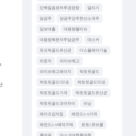
단백질음료하루권장량
달리기
담금주
담금주강주한산소곡주
담보대출
대용량물티슈
대용량복분자주담금주
데스커
듀오락골드유산균
디스플레이기술
라운지
라이브예고
우
라이브예고페이지
락토핏골드
락토핏골드120포
락토핏골드50포
단
취
락토핏골드가격
락토핏골드유산균
락토핏골드코어차이
러닝
레이즈감자칩
레전드z-a가격
레전드z-a예약구매
로토c큐브쿨
롯데온
마스크대형특대형