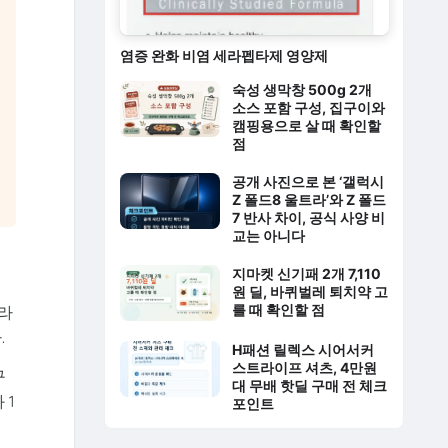
염증 완화 비염 세라펩타제 영양제
숙성 생막창 500g 2개
소스 포함 구성, 집구이와
캠핑용으로 살 때 확인할
점
공개 사진으로 본 ‘갤럭시
Z 폴드8 울트라’와 Z 폴드
7 반사 차이, 공식 사양 비
교는 아니다
지마켓 신기패 2개 7,110
원 딜, 바퀴벌레 퇴치약 고
를 때 확인할 점
온라
.
H패션 릴렉스 시어서커
스트라이프 셔츠, 4만원
구
대 무배 핫딜 구매 전 체크
 1
포인트