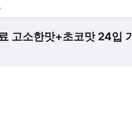
료 고소한맛+초코맛 24입 