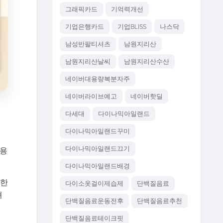
그래픽카드
기억력개선
기업은행카드
기업BLISS
나스닥
남성반팔티셔츠
남원지리산
남원지리산날씨
남원지리산수산
네이버대용량복분자주
네이버라이브예고
네이버핫딜
다세대
다이나믹아일랜드
다이나믹아일랜드꾸미
다이나믹아일랜드끄기
체용
다이나믹아일랜드배경
콤한
다이소옷걸이제습제
단백질음료
펴
단백질음료운동전후
단백질음료추천
단백질음료테이크핏