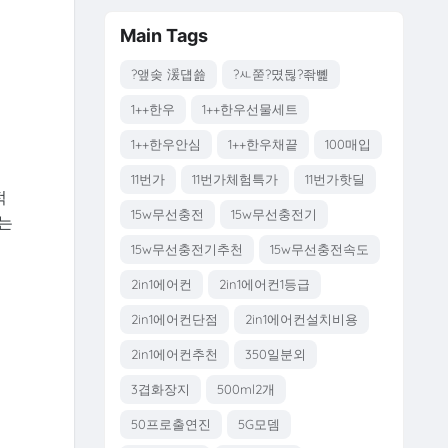
Main Tags
?앺솢 湲덉쑖
?ㅻ쭏?몄뒪?좎뼱
1++한우
1++한우선물세트
1++한우안심
1++한우채끝
100매입
11번가
11번가체험특가
11번가핫딜
적
15w무선충전
15w무선충전기
는
15w무선충전기추천
15w무선충전속도
2in1에어컨
2in1에어컨1등급
니
2in1에어컨단점
2in1에어컨설치비용
2in1에어컨추천
350일분외
3겹화장지
500ml2개
50프로출연진
5G모뎀